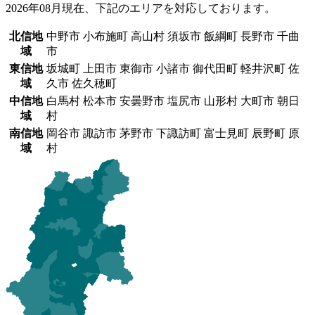
2026年08月現在、下記のエリアを対応しております。
北信地
中野市 小布施町 高山村 須坂市 飯綱町 長野市 千曲
域
市
東信地
坂城町 上田市 東御市 小諸市 御代田町 軽井沢町 佐
域
久市 佐久穂町
中信地
白馬村 松本市 安曇野市 塩尻市 山形村 大町市 朝日
域
村
南信地
岡谷市 諏訪市 茅野市 下諏訪町 富士見町 辰野町 原
域
村