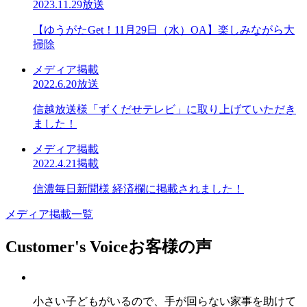
2023.11.29放送
【ゆうがたGet！11月29日（水）OA】楽しみながら大
掃除
メディア掲載
2022.6.20放送
信越放送様「ずくだせテレビ」に取り上げていただき
ました！
メディア掲載
2022.4.21掲載
信濃毎日新聞様 経済欄に掲載されました！
メディア掲載一覧
Customer's Voice
お客様の声
小さい子どもがいるので、手が回らない家事を助けて