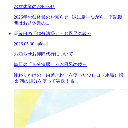
お盆休業のお知らせ
2026年お盆休業のお知らせ 誠に勝手ながら、下記期
間はお盆休業の...
2026.05.30 upload
お知らせ
お掃除代行について
毎日の「10分清掃」～お風呂の鏡～
終わりかけの「歯磨き粉」を使ったウロコ（水垢）掃
除 朝の10分を使って実践！ &...