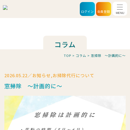
メニ
ログイン
会員登録
コラム
TOP
>
コラム
>
窓掃除 ～計画的に～
2026.05.22／お知らせ,お掃除代行について
窓掃除 ～計画的に～