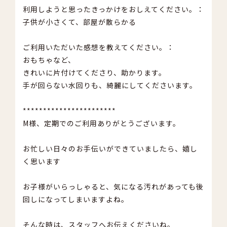
利用しようと思ったきっかけをおしえてください。：
仕
。：
子供が小さくて、部屋が散らかる
と
し
ご利用いただいた感想を教えてください。：
丁
おもちゃなど、
お
り
きれいに片付けてくださり、助かります。
か
手が回らない水回りも、綺麗にしてくださいます。
＊
***********************
こ
M様、定期でのご利用ありがとうございます。
ざ
ユ
利
お忙しい日々のお手伝いができていましたら、嬉し
。
く思います
お
た
た
お子様がいらっしゃると、気になる汚れがあっても後
っ
い
回しになってしまいますよね。
お
に
そんな時は、スタッフへお伝えくださいね。
ビ