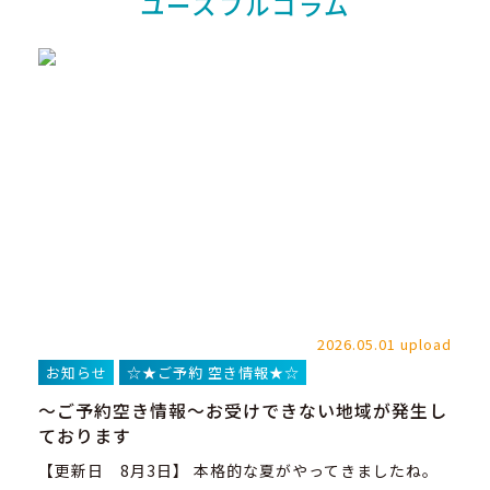
ユースフルコラム
load
2026.05.01 upload
お知らせ
☆★ご予約 空き情報★☆
お
～ご予約空き情報～お受けできない地域が発生し
ス
ております
を
【更新日 8月3日】 本格的な夏がやってきましたね。
初
グ