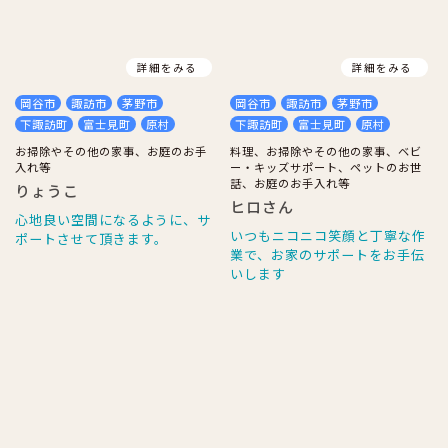
詳細をみる
詳細をみる
岡谷市
諏訪市
茅野市
岡谷市
諏訪市
茅野市
下諏訪町
富士見町
原村
下諏訪町
富士見町
原村
お掃除やその他の家事、お庭のお手
料理、お掃除やその他の家事、ベビ
入れ等
ー・キッズサポート、ペットのお世
話、お庭のお手入れ等
りょうこ
ヒロさん
心地良い空間になるように、サ
いつもニコニコ笑顔と丁寧な作
ポートさせて頂きます。
業で、お家のサポートをお手伝
いします