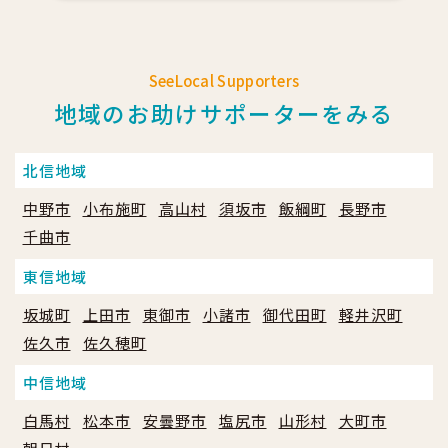
SeeLocal Supporters
地域のお助けサポーターをみる
北信地域
中野市
小布施町
高山村
須坂市
飯綱町
長野市
千曲市
東信地域
坂城町
上田市
東御市
小諸市
御代田町
軽井沢町
佐久市
佐久穂町
中信地域
白馬村
松本市
安曇野市
塩尻市
山形村
大町市