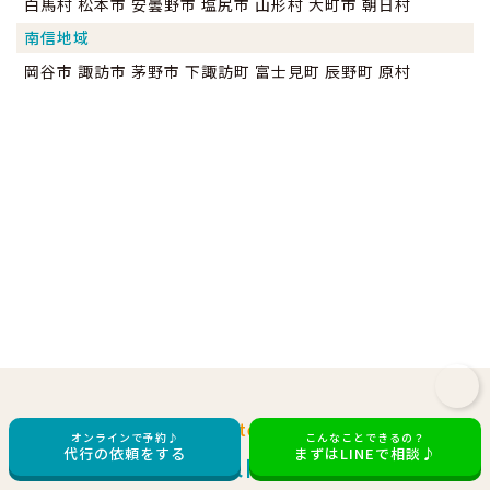
白馬村 松本市 安曇野市 塩尻市 山形村 大町市 朝日村
南信地域
岡谷市 諏訪市 茅野市 下諏訪町 富士見町 辰野町 原村
For Corporate Customers
オンラインで予約♪
こんなことできるの？
代行の依頼をする
まずはLINEで相談♪
法人向け