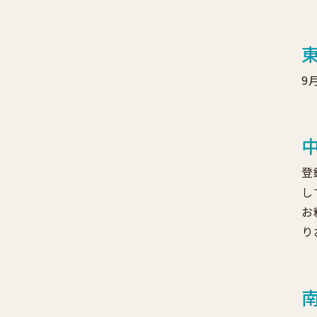
9
登
し
お
り