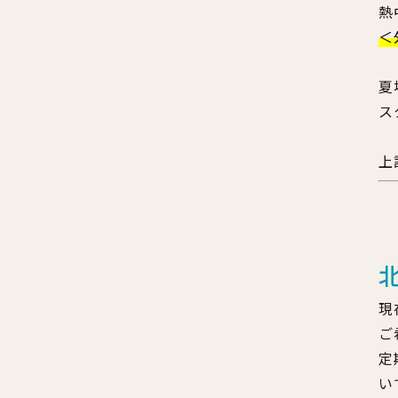
熱
＜
夏
ス
上
現
ご
定
い