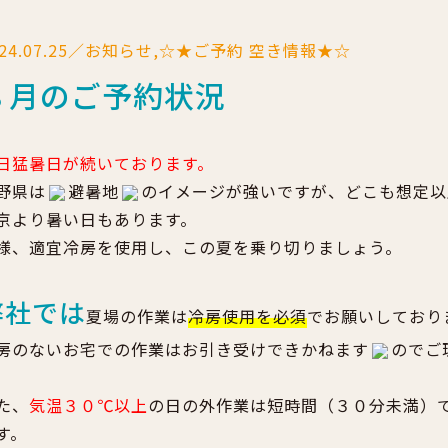
024.07.25／お知らせ,☆★ご予約 空き情報★☆
８月のご予約状況
日猛暑日が続いております。
野県は
避暑地
のイメージが強いですが、どこも想定以
京より暑い日もあります。
様、適宜冷房を使用し、この夏を乗り切りましょう。
弊社では
夏場の作業は
冷房使用を必須
でお願いしており
房のないお宅での作業はお引き受けできかねます
のでご
た、
気温３０℃以上
の日の外作業は短時間（３０分未満）
す。