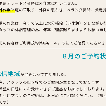
中症アラート発令時は外作業は行いません。
外作業＞
庭の草取り、外側の窓ふき、ベランダ掃除、犬走
場の作業は、今まで以上に水分補給（小休憩）をしながら
タッフの体調管理の為、何卒ご理解賜りますようお願い申
記の内容はご利用規約第6条－４，５にてご確認くださいま
８月のご予約
北信地域
が混み合って参りました。
在、スタッフの空き枠でのご案内が主となっております。
希望の日程にてお受けできずご迷惑をお掛けしております
期利用プランのご契約は、お早めにご相談ください。（初
です）