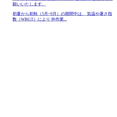
願いいたします。
初夏から初秋（5月~9月）の期間中は、 気温や暑さ指
数（WBGT）により 外作業...