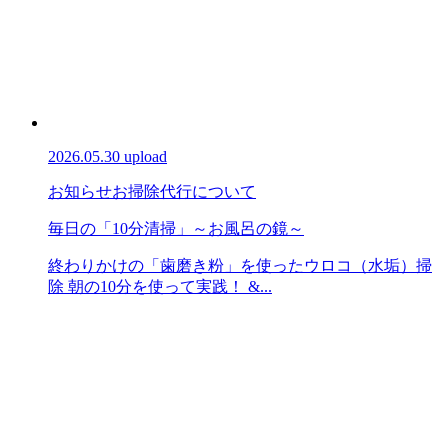
2026.05.30 upload
お知らせ
お掃除代行について
毎日の「10分清掃」～お風呂の鏡～
終わりかけの「歯磨き粉」を使ったウロコ（水垢）掃
除 朝の10分を使って実践！ &...