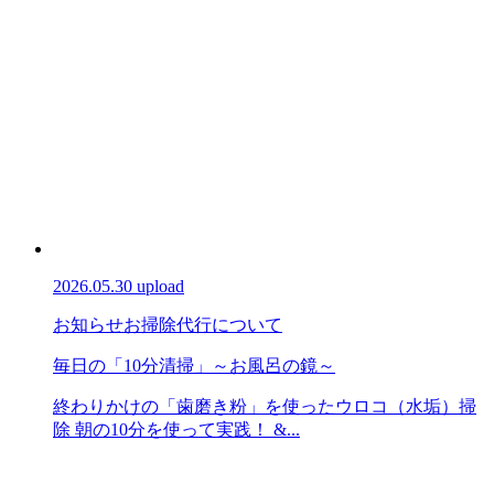
2026.05.30 upload
お知らせ
お掃除代行について
毎日の「10分清掃」～お風呂の鏡～
終わりかけの「歯磨き粉」を使ったウロコ（水垢）掃
除 朝の10分を使って実践！ &...