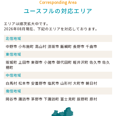
Corresponding Area
ユースフルの対応エリア
エリアは順次拡大中です。
2026年08月現在、下記のエリアを対応しております。
北信地域
中野市 小布施町 高山村 須坂市 飯綱町 長野市 千曲市
東信地域
坂城町 上田市 東御市 小諸市 御代田町 軽井沢町 佐久市 佐久
穂町
中信地域
白馬村 松本市 安曇野市 塩尻市 山形村 大町市 朝日村
南信地域
岡谷市 諏訪市 茅野市 下諏訪町 富士見町 辰野町 原村