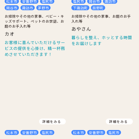
松本市
安曇野市
塩尻市
塩尻市
岡谷市
諏訪市
岡谷市
諏訪市
茅野市
下諏訪町
辰野町
お掃除やその他の家事、ベビー・キ
お掃除やその他の家事、お庭のお手
ッズサポート、ペットのお世話、お
入れ等
庭のお手入れ等
あやさん
カオ
暮らしを整え、ホッとする時間
お客様に喜んでいただけるサー
をお届けします
ビスの提供を心掛け、精一杯務
めさせていただきます！
詳細をみる
詳細をみる
松本市
安曇野市
塩尻市
松本市
安曇野市
塩尻市