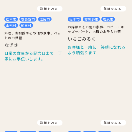
詳細をみる
詳細をみる
松本市
安曇野市
塩尻市
松本市
安曇野市
塩尻市
山形村
朝日村
お掃除やその他の家事、ベビー・キ
ッズサポート、お庭のお手入れ等
料理、お掃除やその他の家事、ペッ
トのお世話
いちごみるく
なぎさ
お客様と一緒に 笑顔になれる
よう頑張ります
日常の食事から記念日まで 丁
寧にお手伝いします。
詳細をみる
詳細をみる