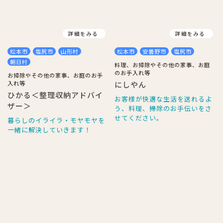
詳細をみる
詳細をみる
松本市
塩尻市
山形村
松本市
安曇野市
塩尻市
朝日村
料理、お掃除やその他の家事、お庭
のお手入れ等
お掃除やその他の家事、お庭のお手
入れ等
にしやん
ひかる＜整理収納アドバイ
お客様が快適な生活を送れるよ
ザー＞
う、料理、掃除のお手伝いをさ
せてください。
暮らしのイライラ・モヤモヤを
一緒に解決していきます！