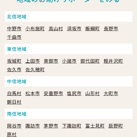
北信地域
中野市
小布施町
高山村
須坂市
飯綱町
長野市
千曲市
東信地域
坂城町
上田市
東御市
小諸市
御代田町
軽井沢町
佐久市
佐久穂町
中信地域
白馬村
松本市
安曇野市
塩尻市
山形村
大町市
朝日村
南信地域
岡谷市
諏訪市
茅野市
下諏訪町
富士見町
辰野町
原村