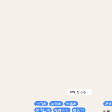
詳細をみる
上田市
東御市
小諸市
坂城
御代田町
軽井沢町
佐久市
料理