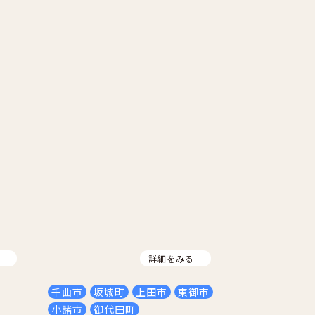
る
詳細をみる
千曲市
坂城町
上田市
東御市
小諸市
御代田町