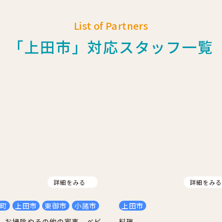
List of Partners
「上田市」対応スタッフ一覧
詳細をみる
詳細をみ
町
上田市
東御市
小諸市
上田市
、お掃除やその他の家事、ベビ
料理