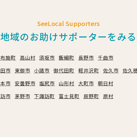
SeeLocal Supporters
地域のお助けサポーターをみる
小布施町
高山村
須坂市
飯綱町
長野市
千曲市
上田市
東御市
小諸市
御代田町
軽井沢町
佐久市
佐久
松本市
安曇野市
塩尻市
山形村
大町市
朝日村
諏訪市
茅野市
下諏訪町
富士見町
辰野町
原村