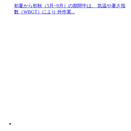
初夏から初秋（5月~9月）の期間中は、 気温や暑さ指
数（WBGT）により 外作業...