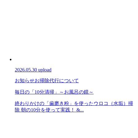
2026.05.30 upload
お知らせ
お掃除代行について
毎日の「10分清掃」～お風呂の鏡～
終わりかけの「歯磨き粉」を使ったウロコ（水垢）掃
除 朝の10分を使って実践！ &...