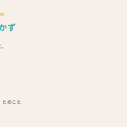
とめ
かず
に、
」とのこと