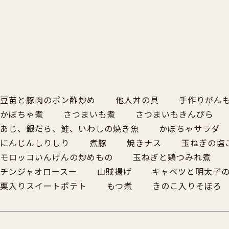
豆苗と豚肉のポン酢炒め
他人丼の具
手作りがん
かぼちゃ煮
さつまいも煮
さつまいもきんぴら
あじ、銀だら、鮭、いわしの焼き魚
かぼちゃサラダ
にんじんしりしり
煮豚
焼きナス
玉ねぎの塩
モロッコいんげんの炒めもの
玉ねぎと鶏つみれ煮
チンジャオロースー
山賊揚げ
キャベツと明太子
栗入りスイートポテト
もつ煮
きのこ入りそぼろ