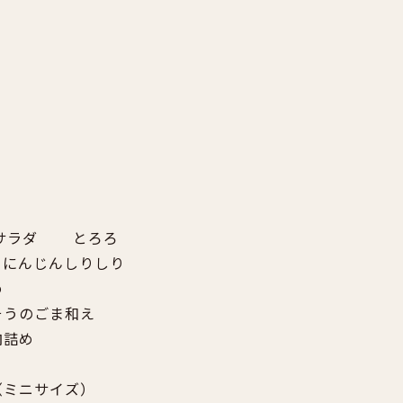
ゃサラダ
とろろ
にんじんしりしり
め
そうのごま和え
肉詰め
（ミニサイズ）