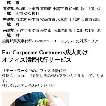
域
市
東信地
坂城町 上田市 東御市 小諸市 御代田町 軽井沢町 佐
域
久市 佐久穂町
中信地
白馬村 松本市 安曇野市 塩尻市 山形村 大町市 朝日
域
村
南信地
岡谷市 諏訪市 茅野市 下諏訪町 富士見町 辰野町 原
域
村
For Corporate Customers
法人向け
オフィス清掃代行サービス
リモートワーク中のオフィス清掃代行、
植物の手入れ、ゴミ出し等の代行プランもご用意しておりま
す。
詳しくはお問い合わせください