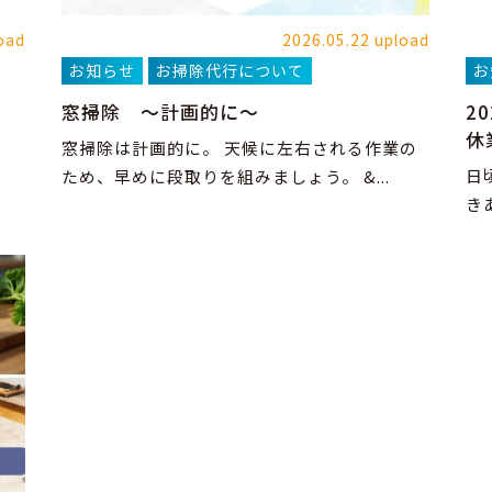
oad
2026.05.22 upload
お知らせ
お掃除代行について
お
窓掃除 ～計画的に～
2
休
窓掃除は計画的に。 天候に左右される作業の
日
ため、早めに段取りを組みましょう。 &...
き