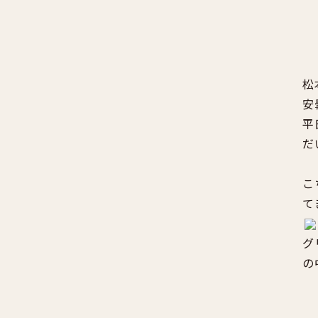
松
安
平
だ
こ
て
グ
の