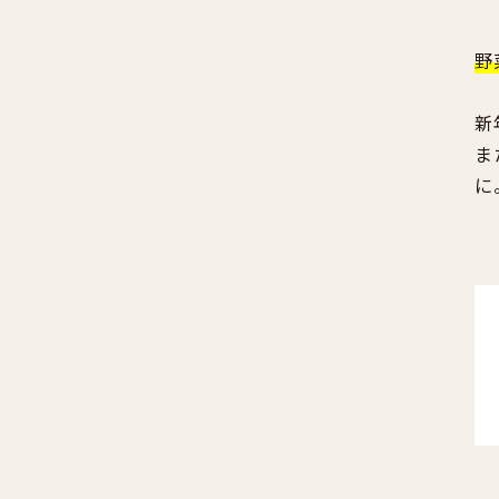
野
新
ま
に