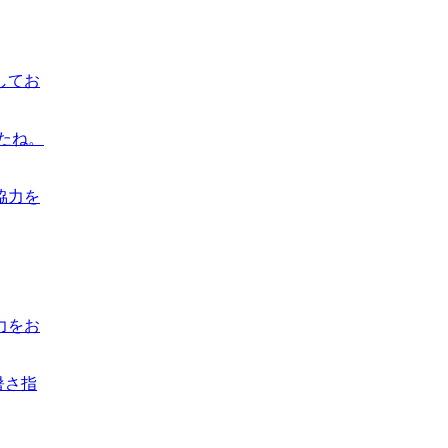
してお
たね。
力をお
暑さ指