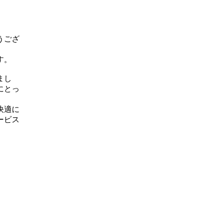
うござ
す。
まし
にとっ
快適に
ービス