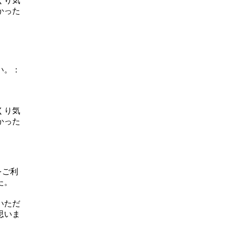
くり気
かった
い。：
くり気
かった
をご利
た。
いただ
思いま