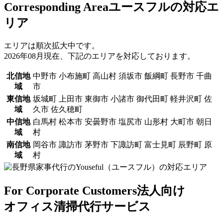
Corresponding Area
ユースフルの対応エ
リア
エリアは順次拡大中です。
2026年08月現在、下記のエリアを対応しております。
北信地
中野市 小布施町 高山村 須坂市 飯綱町 長野市 千曲
域
市
東信地
坂城町 上田市 東御市 小諸市 御代田町 軽井沢町 佐
域
久市 佐久穂町
中信地
白馬村 松本市 安曇野市 塩尻市 山形村 大町市 朝日
域
村
南信地
岡谷市 諏訪市 茅野市 下諏訪町 富士見町 辰野町 原
域
村
For Corporate Customers
法人向け
オフィス清掃代行サービス