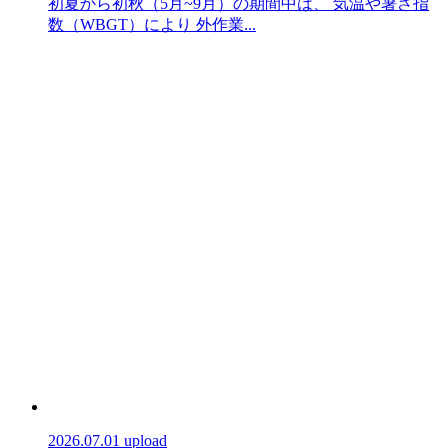
初夏から初秋（5月~9月）の期間中は、 気温や暑さ指
数（WBGT）により 外作業...
2026.07.01 upload