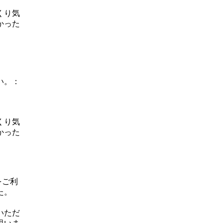
くり気
かった
い。：
くり気
かった
をご利
た。
いただ