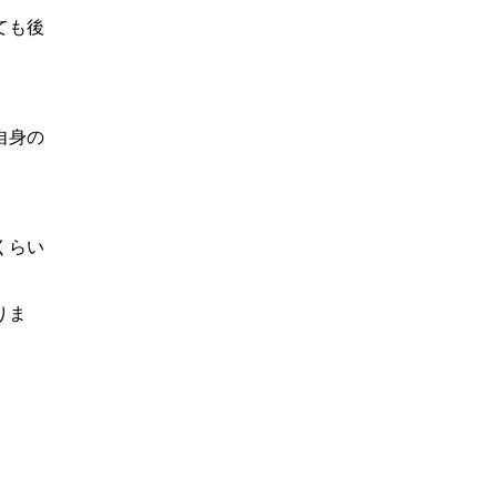
ても後
自身の
くらい
りま