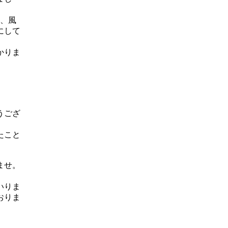
レ、風
にして
かりま
うござ
たこと
ませ。
。
いりま
おりま