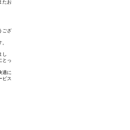
またお
うござ
す。
まし
にとっ
快適に
ービス