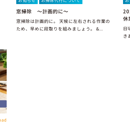
お知らせ
お掃除代行について
お
窓掃除 ～計画的に～
2
休
窓掃除は計画的に。 天候に左右される作業の
日
ため、早めに段取りを組みましょう。 &...
き
oad