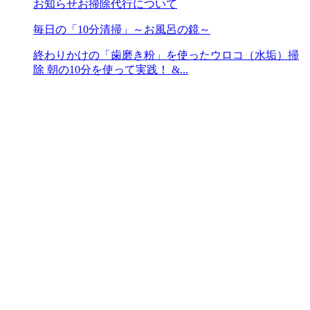
お知らせ
お掃除代行について
毎日の「10分清掃」～お風呂の鏡～
終わりかけの「歯磨き粉」を使ったウロコ（水垢）掃
除 朝の10分を使って実践！ &...