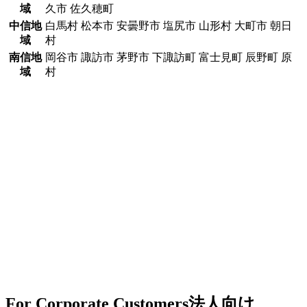
域
久市 佐久穂町
中信地
白馬村 松本市 安曇野市 塩尻市 山形村 大町市 朝日
域
村
南信地
岡谷市 諏訪市 茅野市 下諏訪町 富士見町 辰野町 原
域
村
For Corporate Customers
法人向け