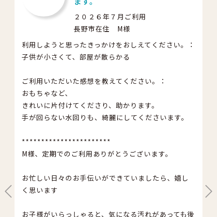
い
ます。
２０２６年７月ご利用
長野市在住 M様
利用しようと思ったきっかけをおしえてください。：
仕
。：
子供が小さくて、部屋が散らかる
と
し
ご利用いただいた感想を教えてください。：
丁
おもちゃなど、
お
り
きれいに片付けてくださり、助かります。
か
手が回らない水回りも、綺麗にしてくださいます。
＊
***********************
こ
M様、定期でのご利用ありがとうございます。
ざ
ユ
利
お忙しい日々のお手伝いができていましたら、嬉し
。
く思います
お
た
た
お子様がいらっしゃると、気になる汚れがあっても後
っ