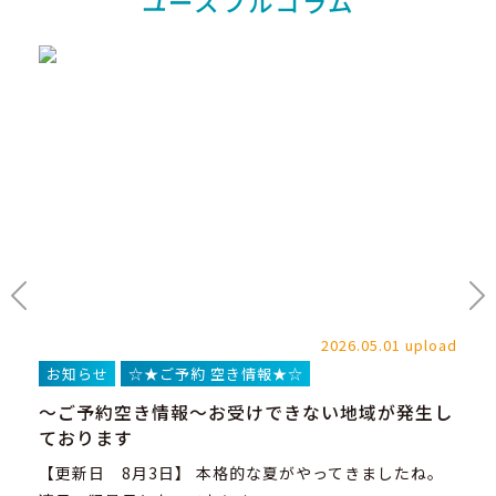
ユースフルコラム
load
2026.05.01 upload
お知らせ
☆★ご予約 空き情報★☆
お
～ご予約空き情報～お受けできない地域が発生し
ス
ております
を
【更新日 8月3日】 本格的な夏がやってきましたね。
初
グ