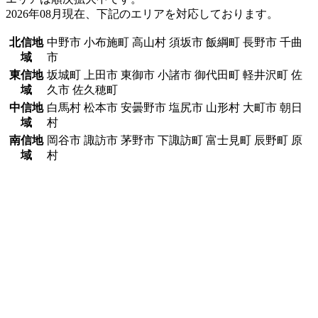
2026年08月現在、下記のエリアを対応しております。
北信地
中野市 小布施町 高山村 須坂市 飯綱町 長野市 千曲
域
市
東信地
坂城町 上田市 東御市 小諸市 御代田町 軽井沢町 佐
域
久市 佐久穂町
中信地
白馬村 松本市 安曇野市 塩尻市 山形村 大町市 朝日
域
村
南信地
岡谷市 諏訪市 茅野市 下諏訪町 富士見町 辰野町 原
域
村