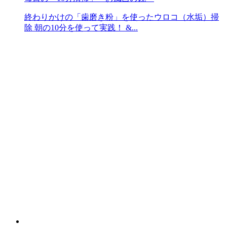
終わりかけの「歯磨き粉」を使ったウロコ（水垢）掃
除 朝の10分を使って実践！ &...