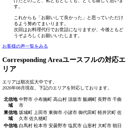
けたとのこと、私どもとしても、とても嬉しく思いま
す。
これからも「お願いして良かった」と思っていただけ
るよう努めてまいります。
次回はお料理代行でお世話になりますが、今後ともど
うぞよろしくお願いいたします。
お客様の声一覧をみる
Corresponding Area
ユースフルの対応エ
リア
エリアは順次拡大中です。
2026年08月現在、下記のエリアを対応しております。
北信地
中野市 小布施町 高山村 須坂市 飯綱町 長野市 千曲
域
市
東信地
坂城町 上田市 東御市 小諸市 御代田町 軽井沢町 佐
域
久市 佐久穂町
中信地
白馬村 松本市 安曇野市 塩尻市 山形村 大町市 朝日