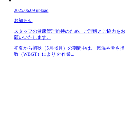
2025.06.09 upload
お知らせ
スタッフの健康管理維持のため、ご理解とご協力をお
願いいたします。
初夏から初秋（5月~9月）の期間中は、 気温や暑さ指
数（WBGT）により 外作業...