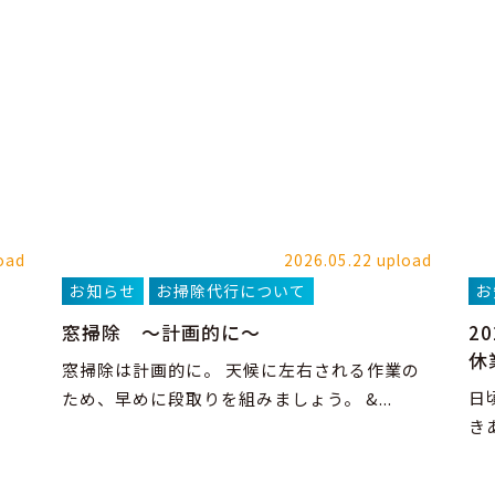
oad
2026.05.22 upload
お知らせ
お掃除代行について
お
窓掃除 ～計画的に～
2
休
窓掃除は計画的に。 天候に左右される作業の
日
ため、早めに段取りを組みましょう。 &...
き