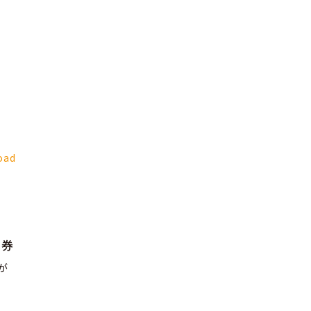
oad
品券
が