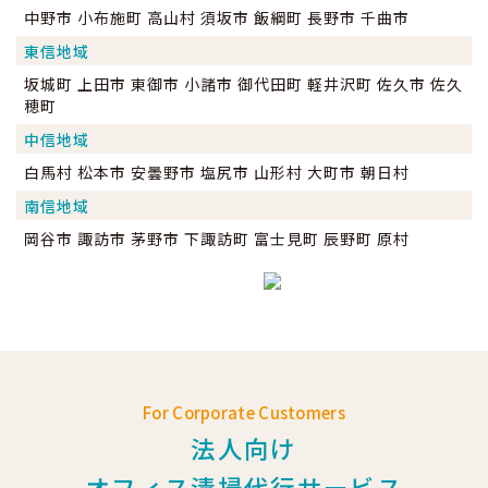
中野市 小布施町 高山村 須坂市 飯綱町 長野市 千曲市
東信地域
坂城町 上田市 東御市 小諸市 御代田町 軽井沢町 佐久市 佐久
穂町
中信地域
白馬村 松本市 安曇野市 塩尻市 山形村 大町市 朝日村
南信地域
岡谷市 諏訪市 茅野市 下諏訪町 富士見町 辰野町 原村
For Corporate Customers
法人向け
オフィス清掃代行サービス