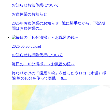
お知らせ
お盆休業について
お盆休業のお知らせ
2026年お盆休業のお知らせ 誠に勝手ながら、下記期
間はお盆休業の...
2026.05.30 upload
お知らせ
お掃除代行について
毎日の「10分清掃」～お風呂の鏡～
終わりかけの「歯磨き粉」を使ったウロコ（水垢）掃
除 朝の10分を使って実践！ &...