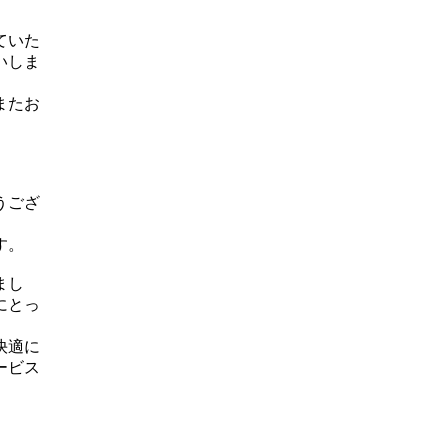
ていた
いしま
またお
うござ
す。
まし
にとっ
快適に
ービス