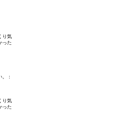
くり気
かった
い。：
くり気
かった