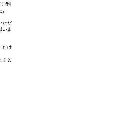
をご利
た。
いただ
思いま
ただけ
ともど