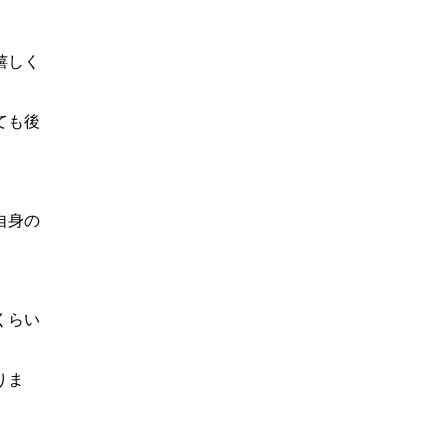
嬉しく
ても後
自身の
くらい
りま