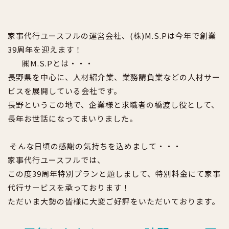
家事代行
ユースフル
の
運営会社、(株)M.S.Pは今年で創業
39周年を迎えます！
㈱M.S.P
とは・・・
長野県を中心に、人材紹介
業、業務請負業などの人材サー
ビスを展開している会社です。
長野というこの地で、
企業様と求職者の橋渡し役として、
長年お世話になってまいりました。
そんな日頃の
感謝の気持ちを込めまして・・・
家事代行ユースフルでは、
この度
39周年特別プランと題しまして、
特別
料金
にて家事
代行
サービス
を承っております
！
ただいま大勢の皆様に大変ご好評をいただいております。