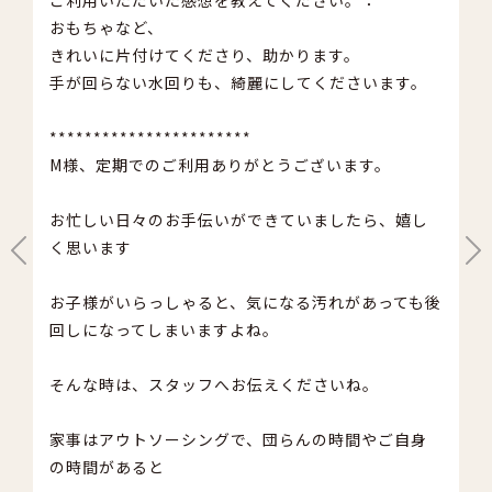
ご利用いただいた感想を教えてください。：
丁
おもちゃなど、
お
り
きれいに片付けてくださり、助かります。
か
手が回らない水回りも、綺麗にしてくださいます。
＊
***********************
こ
M様、定期でのご利用ありがとうございます。
ざ
ユ
利
お忙しい日々のお手伝いができていましたら、嬉し
。
く思います
お
た
た
お子様がいらっしゃると、気になる汚れがあっても後
っ
い
回しになってしまいますよね。
お
に
そんな時は、スタッフへお伝えくださいね。
ビ
だ
今
家事はアウトソーシングで、団らんの時間やご自身
も
の時間があると