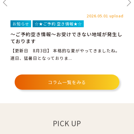
load
2026.05.01 upload
お知らせ
☆★ご予約 空き情報★☆
お
～ご予約空き情報～お受けできない地域が発生し
ス
ております
を
【更新日 8月3日】 本格的な夏がやってきましたね。
初
グ
連日、猛暑日となっておりま...
（W
コラム一覧をみる
PICK UP