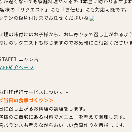
りが遅くなっても
家庭料理があるのは本当に助かります
よ
客様の
「
リクエスト
」
にも
「
お任せ
」
にも対応可能です。
ッチンの後片付けまでお任せくださいね
料理の味付けはお子様から、お年寄りまで召し上がれるよ
付けのリクエストも応じますのでお気軽にご相談ください
STAFF】ニャン吉
TAFF紹介ページ
お料理代行サービスについて～
＜当日の食事づくり＞＞
日に召し上がるお料理の調理をします。
客様のご自宅にある材料でメニューを考えて調理します。
養バランスも考えながらおいしい食事作りを目指します。