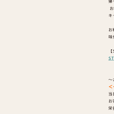
帰
お
キ
お
味
【
S
～
＜
当
お
栄