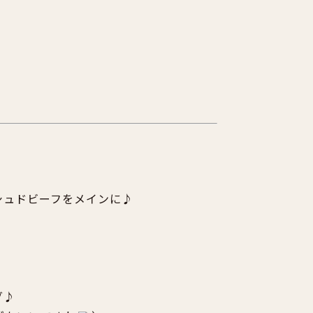
シュドビーフをメインに♪
グ♪