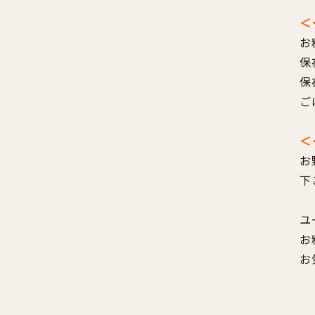
＜
お
保
保
ご
＜
お
下
ユ
お
お