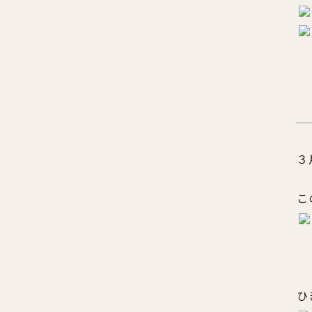
３
こ
ひ