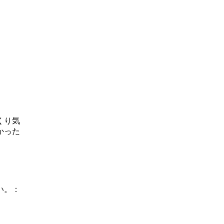
くり気
かった
い。：