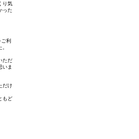
くり気
かった
をご利
た。
いただ
思いま
ただけ
ともど