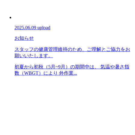
2025.06.09 upload
お知らせ
スタッフの健康管理維持のため、ご理解とご協力をお
願いいたします。
初夏から初秋（5月~9月）の期間中は、 気温や暑さ指
数（WBGT）により 外作業...