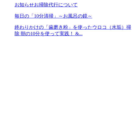
お知らせ
お掃除代行について
毎日の「10分清掃」～お風呂の鏡～
終わりかけの「歯磨き粉」を使ったウロコ（水垢）掃
除 朝の10分を使って実践！ &...