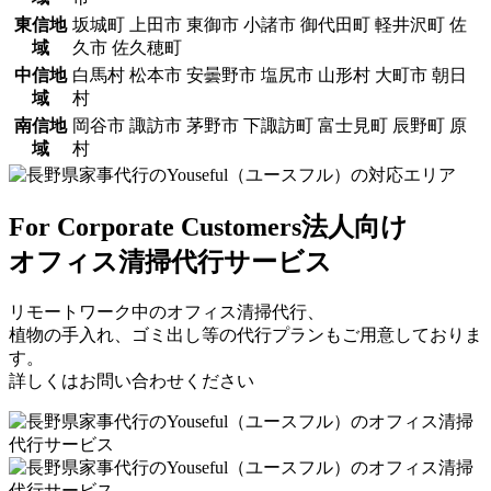
東信地
坂城町 上田市 東御市 小諸市 御代田町 軽井沢町 佐
域
久市 佐久穂町
中信地
白馬村 松本市 安曇野市 塩尻市 山形村 大町市 朝日
域
村
南信地
岡谷市 諏訪市 茅野市 下諏訪町 富士見町 辰野町 原
域
村
For Corporate Customers
法人向け
オフィス清掃代行サービス
リモートワーク中のオフィス清掃代行、
植物の手入れ、ゴミ出し等の代行プランもご用意しておりま
す。
詳しくはお問い合わせください