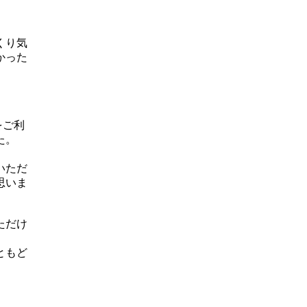
くり気
かった
をご利
た。
いただ
思いま
ただけ
ともど