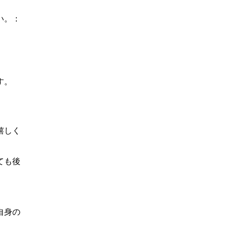
い。：
す。
嬉しく
ても後
自身の