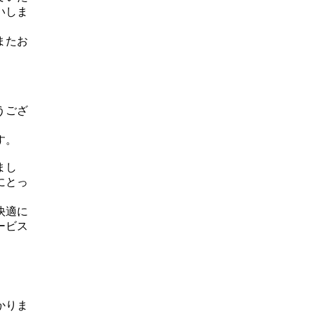
いしま
またお
うござ
す。
まし
にとっ
快適に
ービス
かりま