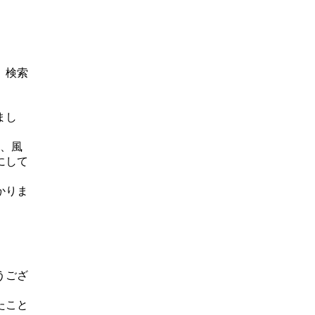
、検索
まし
レ、風
にして
かりま
うござ
たこと