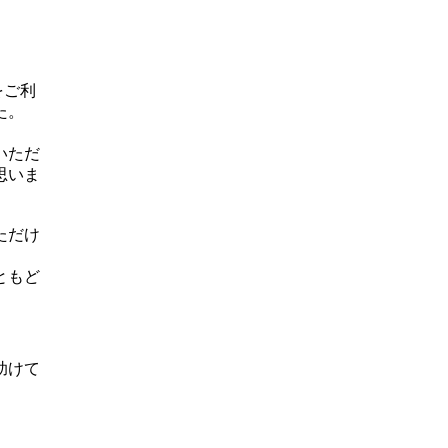
をご利
た。
いただ
思いま
ただけ
ともど
助けて