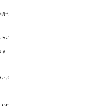
自身の
くらい
りま
またお
ていた